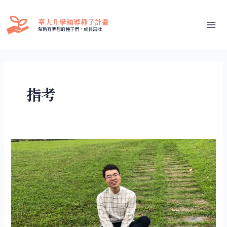
跳
Mai
至
臺大升學輔導種子計畫
Me
主
幫助有夢想的種子們，成長茁壯
要
內
容
指考
升
學
輔
導
種
子
計