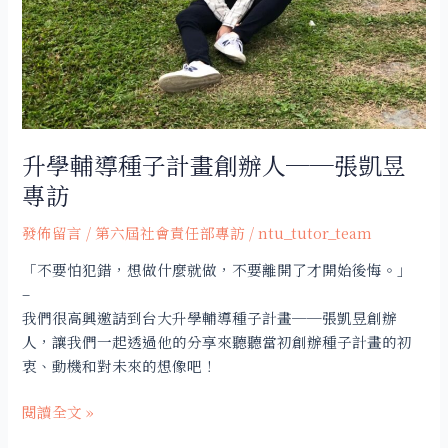
畫
創
辦
人
──
張
凱
升學輔導種子計畫創辦人──張凱昱
昱
專訪
專
訪
發佈留言
/
第六屆社會責任部專訪
/
ntu_tutor_team
「不要怕犯錯，想做什麼就做，不要離開了才開始後悔。」
–
我們很高興邀請到台大升學輔導種子計畫──張凱昱創辦
人，讓我們一起透過他的分享來聽聽當初創辦種子計畫的初
衷、動機和對未來的想像吧！
閱讀全文 »