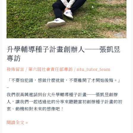
畫
創
辦
人
──
張
凱
升學輔導種子計畫創辦人──張凱昱
昱
專訪
專
訪
發佈留言
/
第六屆社會責任部專訪
/
ntu_tutor_team
「不要怕犯錯，想做什麼就做，不要離開了才開始後悔。」
–
我們很高興邀請到台大升學輔導種子計畫──張凱昱創辦
人，讓我們一起透過他的分享來聽聽當初創辦種子計畫的初
衷、動機和對未來的想像吧！
閱讀全文 »