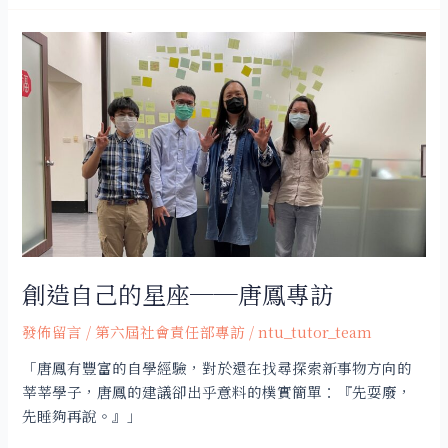
創
造
自
己
的
星
座
──
唐
鳳
專
創造自己的星座──唐鳳專訪
訪
發佈留言
/
第六屆社會責任部專訪
/
ntu_tutor_team
「唐鳳有豐富的自學經驗，對於還在找尋探索新事物方向的
莘莘學子，唐鳳的建議卻出乎意料的樸實簡單：『先耍廢，
先睡夠再說。』」