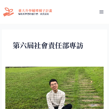
跳
Mai
至
臺大升學輔導種子計畫
Me
主
幫助有夢想的種子們，成長茁壯
要
內
容
第六屆社會責任部專訪
升
學
輔
導
種
子
計