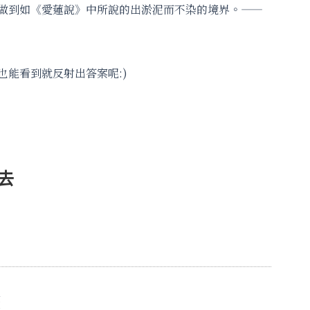
做到如《愛蓮說》中所說的出淤泥而不染的境界。——
能看到就反射出答案呢:)
去
畫