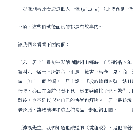
，好像能藉此看透這個人一樣 (๑´ڡ`๑
不過，這些稱號後面真的都是有故事的～
讓我們來看看下面兩個：.
〔
六一居士
〕最初被貶謫到滁州山鄉時，自號
醉翁
。年
號叫六一居士。所謂六一正是「藏書一萬卷、夏、商、
壺，加上一個老頭。」居士說：「我取這個名號，姑且
情時，泰山在面前也看不見，迅雷劈破柱子也不驚慌；
戰役，也不足以形容自己的快樂和舒適。」居士最後說
老骨頭，讓我能夠和這五種物品一起回歸田園。」——
〔
濂溪先生
〕我們知道也讀過的《愛蓮說》，是他的著