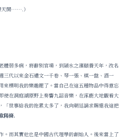
) （那時真是一想天開…….）
老體弱多病，將辭別官場，到潁水之濱頤養天年，改名
週三代以來金石遺文一千卷、琴一張、棋一盤、酒一
用來標明我的樂趣罷了。當自己在這五種物品中得意忘
即使在洞庭湖原野上奏響九韶音樂，在涿鹿大地觀看大
，「世事給我的拖累太多了，我向朝廷請求賜還我這把
歐陽脩.
作。而其實他也是中國古代理學的創始人。後來當上了