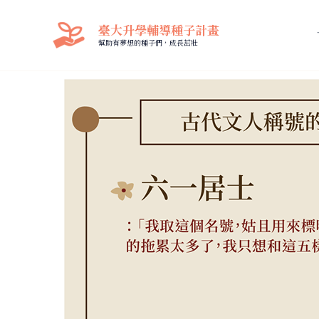
跳
至
臺大升學輔導種子計畫
國文
,
主
幫助有夢想的種子們，成長茁壯
要
內
容